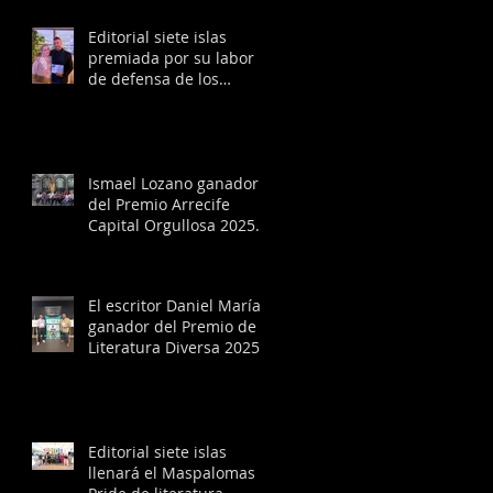
Editorial siete islas
premiada por su labor
de defensa de los
derechos LGTBIQ+ por la
Fundación Manolita
Chen en Torremolinos
Ismael Lozano ganador
del Premio Arrecife
Capital Orgullosa 2025
en la sección Cultura
El escritor Daniel María,
ganador del Premio de
Literatura Diversa 2025
con la novela ‘El jardín
del invierno”, en el
escenario del
Maspalomas Pride by
Freedom
Editorial siete islas
llenará el Maspalomas