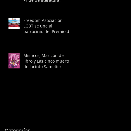
Pride de literatura
LGBTIQ+
Freedom Asociación
LGBT se une al
patrocinio del Premio de
Literatura Diversa de
Editorial siete islas
Místicos, Maricón de
libro y Las cinco muertes
de Jacinto Sametier
llegan a las librerías
Categorías