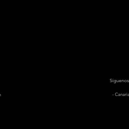
Síguenos
- Canari
m