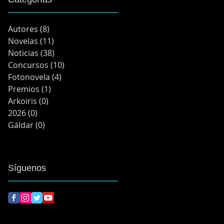
Autores
(8)
8 entradas
Novelas
(11)
11 entradas
Noticias
(38)
38 entradas
Concursos
(10)
10 entradas
Fotonovela
(4)
4 entradas
Premios
(1)
1 entrada
Arkoiris
(0)
0 entradas
2026
(0)
0 entradas
Gáldar
(0)
0 entradas
Síguenos