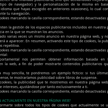
tipo de navegador) y la personalización de la misma en base
idioma que hayas escogido en anteriores ocasiones), lo cual contr
nte tu navegación.
cookies marcando la casilla correspondiente, estando desactivadas 
iten la gestión de los espacios publicitarios incluidos en nuestra
cia en la que se muestran los anuncios.
trado varias veces un mismo anuncio en nuestra página web, y n
lverá a aparecer. En resumen, activando este tipo de cookies, la p
s repetitiva.
cookies marcando la casilla correspondiente, estando desactivadas 
ntal:
portamental nos permiten obtener información basada en 
 la web, a fin de poder mostrarte contenidos publicitarios q
 muy sencilla, te pondremos un ejemplo ficticio: si tus últim
pense, te mostraríamos publicidad sobre libros de suspense.
e cookies, la publicidad que te mostremos en nuestra página web
e intereses, ajustándose por tanto exclusivamente a ti.
cookies marcando la casilla correspondiente, estando desactivadas 
ZAN ACTUALMENTE EN NUESTRA PÁGINA WEB?
ormarte sobre todos los tipos de cookies que actualmente se u