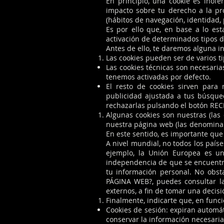
En principio, una cookie es inofe
impacto sobre tu derecho a la pr
(hábitos de navegación, identidad, p
Es por ello que, en base a lo est
activación de determinados tipos d
Antes de ello, te daremos alguna i
Las cookies pueden ser de varios ti
Las cookies técnicas son necesari
tenemos activadas por defecto.
El resto de cookies sirven para 
publicidad ajustada a tus búsque
rechazarlas pulsando el botón RE
Algunas cookies son nuestras (las
nuestra página web (las denominar
En este sentido, es importante qu
A nivel mundial, no todos los país
ejemplo, la Unión Europea es un 
independencia de que se encuentre
tu información personal. No ob
PÁGINA WEB?, puedes consultar las
externos, a fin de tomar una decis
Finalmente, indicarte que, en func
Cookies de sesión: expiran automá
conservar la información necesaria