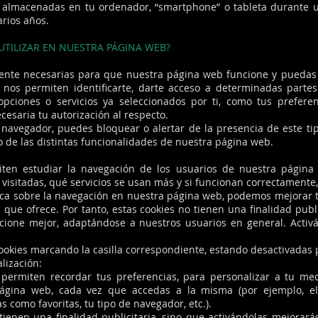
 almacenadas en tu ordenador, “smartphone” o tableta durante
rios años.
UTILIZAR EN NUESTRA PÁGINA WEB?
mente necesarias para que nuestra página web funcione y puedas
 nos permiten identificarte, darte acceso a determinadas partes
opciones o servicios ya seleccionados por ti, como tus preferen
cesaria tu autorización al respecto.
 navegador, puedes bloquear o alertar de la presencia de este ti
o de las distintas funcionalidades de nuestra página web.
iten estudiar la navegación de los usuarios de nuestra págin
visitadas, qué servicios se usan más y si funcionan correctamente, 
tica sobre la navegación en nuestra página web, podemos mejorar 
s que ofrece. Por tanto, estas cookies no tienen una finalidad publ
ione mejor, adaptándose a nuestros usuarios en general. Activá
cookies marcando la casilla correspondiente, estando desactivadas 
lización:
 permiten recordar tus preferencias, para personalizar a tu med
ágina web, cada vez que accedas a la misma (por ejemplo, el
 como favoritas, tu tipo de navegador, etc.).
 tienen una finalidad publicitaria, sino que activándolas mejorar