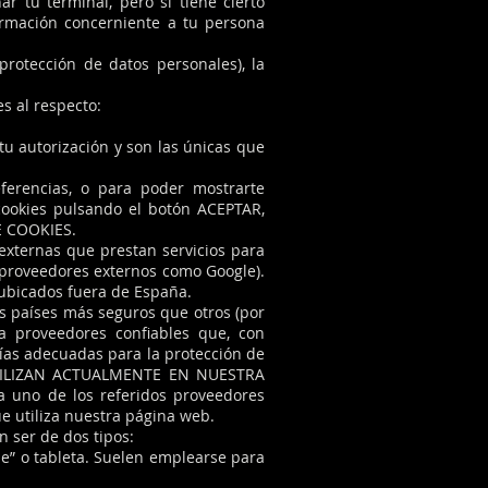
r tu terminal, pero sí tiene cierto
ormación concerniente a tu persona
protección de datos personales), la
s al respecto:
u autorización y son las únicas que
eferencias, o para poder mostrarte
cookies pulsando el botón ACEPTAR,
E COOKIES.
externas que prestan servicios para
 proveedores externos como Google).
ubicados fuera de España.
os países más seguros que otros (por
 a proveedores confiables que, con
ías adecuadas para la protección de
 UTILIZAN ACTUALMENTE EN NUESTRA
da uno de los referidos proveedores
 que utiliza nuestra página web.
 ser de dos tipos:
e” o tableta. Suelen emplearse para