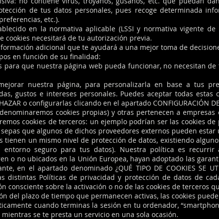
nsiva: no contiene virus, troyanos, gusanos, etc. que puedan daña
otección de tus datos personales, pues recoge determinada inf
referencias, etc.).
ablecido en la normativa aplicable (LSSI y normativa vigente de 
e cookies necesitará de tu autorización previa.
nformación adicional que te ayudará a una mejor toma de decisione
pos en función de su finalidad:
as para que nuestra página web pueda funcionar, no necesitan de t
mejorar nuestra página, para personalizarla en base a tus pr
das, gustos e intereses personales. Puedes aceptar todas estas 
CHAZAR o configurarlas clicando en el apartado CONFIGURACIÓN D
 denominaremos cookies propias) y otras pertenecen a empresas 
emos cookies de terceros: un ejemplo podrían ser las cookies de
e sepas que algunos de dichos proveedores externos pueden estar 
es tienen un mismo nivel de protección de datos, existiendo algun
entorno seguro para tus datos). Nuestra política es recurrir
n o no ubicados en la Unión Europea, hayan adoptado las garant
stante, en el apartado denominado ¿QUÉ TIPO DE COOKIES SE
 distintas Políticas de privacidad y protección de datos de ca
ión consciente sobre la activación o no de las cookies de terceros
ión del plazo de tiempo que permanecen activas, las cookies pueden
ticamente cuando terminas la sesión en tu ordenador, “smartphon
 mientras se te presta un servicio en una sola ocasión.