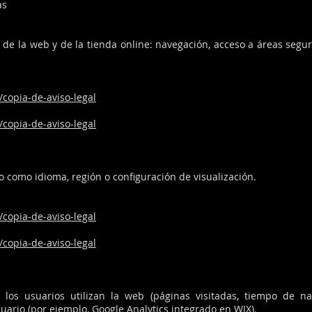
as
de la web y de la tienda online: navegación, acceso a áreas segura
/copia-de-aviso-legal
/copia-de-aviso-legal
 como idioma, región o configuración de visualización.
/copia-de-aviso-legal
/copia-de-aviso-legal
os usuarios utilizan la web (páginas visitadas, tiempo de na
uario (por ejemplo, Google Analytics integrado en WIX).