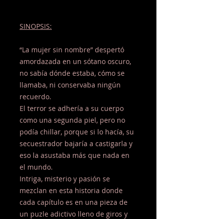
SINOPSIS:
“La mujer sin nombre” despertó
amordazada en un sótano oscuro,
no sabía dónde estaba, cómo se
llamaba, ni conservaba ningún
recuerdo.
El terror se adhería a su cuerpo
como una segunda piel, pero no
podía chillar, porque si lo hacía, su
secuestrador bajaría a castigarla y
eso la asustaba más que nada en
el mundo.
Intriga, misterio y pasión se
mezclan en esta historia donde
cada capítulo es en una pieza de
un puzle adictivo lleno de giros y