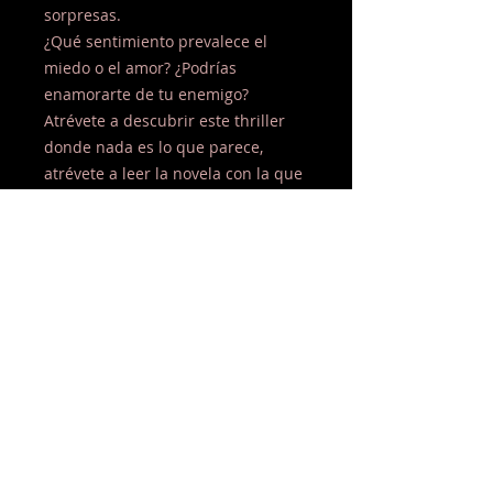
sorpresas.
¿Qué sentimiento prevalece el
miedo o el amor? ¿Podrías
enamorarte de tu enemigo?
Atrévete a descubrir este thriller
donde nada es lo que parece,
atrévete a leer la novela con la que
Ismael Lozano regresa a Lanzarote
tras el elogiado éxito de “La sirena
de Famara” y “La isla de los
dragones dormidos”, atrévete a
sumergirte en las aguas de
“Órzola”, desearás perderte en él.
#órzola