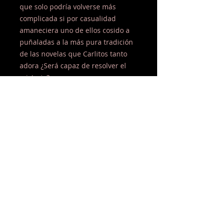
que solo podría volverse más
complicada si por casualidad
amaneciera uno de ellos cosido a
puñaladas a la más pura tradición
de las novelas que Carlitos tanto
adora ¿Será capaz de resolver el
misterio?
Atrévete a descubrir esta divertida
novela de Miguel Aguerralde, que
es un whodunit de los de toda la
vida, pero cocinado en canarias,
con nuestro mojo, nuestras papas y
ese humor socarrón que nos
caracteriza.
© 2015 by Editorial siete islas