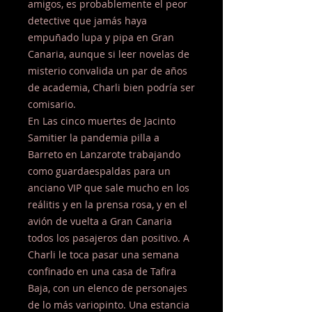
amigos, es probablemente el peor
detective que jamás haya
empuñado lupa y pipa en Gran
Canaria, aunque si leer novelas de
misterio convalida un par de años
de academia, Charli bien podría ser
comisario.
En Las cinco muertes de Jacinto
Samitier la pandemia pilla a
Barreto en Lanzarote trabajando
como guardaespaldas para un
anciano VIP que sale mucho en los
reálitis y en la prensa rosa, y en el
avión de vuelta a Gran Canaria
todos los pasajeros dan positivo. A
Charli le toca pasar una semana
confinado en una casa de Tafira
Baja, con un elenco de personajes
de lo más variopinto. Una estancia