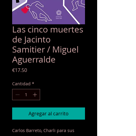
Las cinco muertes
de Jacinto
Samitier / Miguel
Aguerralde
Precio
€17.50
Cantidad
*
Agregar al carrito
Carlos Barreto, Charli para sus