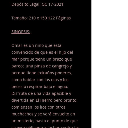
Depósito Legal: GC 17-2021
Tamaño: 210 x 150 122 Páginas
SINOPSIS:
Omar es un niño que está
convencido de que es el hijo del
mar porque tiene un brazo que
parece una pinza de cangrejo y
porque tiene extraños poderes,
como hablar con las olas y los
peces o respirar bajo el agua.
Disfruta de una vida apacible y
divertida en El Hierro pero pronto
comienzan los líos con otros
muchachos y se verá envuelto en
un misterio, hasta el punto de que
se verá obligado a luchar contra los