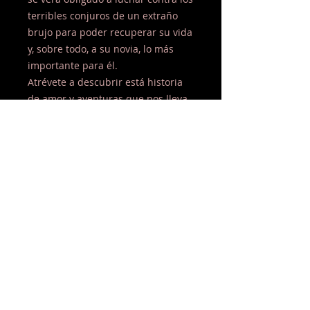
terribles conjuros de un extraño
brujo para poder recuperar su vida
y, sobre todo, a su novia, lo más
importante para él.
Atrévete a descubrir está historia
de amor y aventuras que nos lleva
a una gran sorpresa final donde
realidad y ficción se dan la mano,
acompaña al narrador en su viaje y
bucea con Omar por las cristalinas
aguas de La Restinga.
HASTAG:
#Omarelniñocangrejo
© 2015 by Editorial siete islas