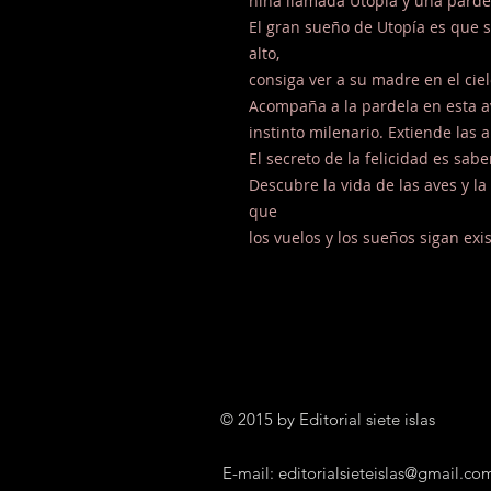
niña llamada Utopía y una parde
El gran sueño de Utopía es que 
alto,
consiga ver a su madre en el ciel
Acompaña a la pardela en esta a
instinto milenario. Extiende las al
El secreto de la felicidad es s
Descubre la vida de las aves y l
que
los vuelos y los sueños sigan exi
© 2015 by Editorial siete islas
E-mail:
editorialsieteislas@gmail.co