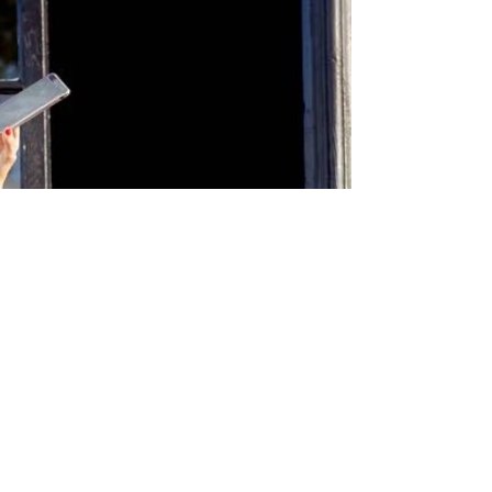
formato digital
El pacto de las viudas y Todo aquello que
nunca te dije, en formato digital, lee e-books de
autores canarios.