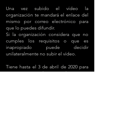
Una vez subido el vídeo la
organización te mandará el enlace del
mismo por correo electrónico para
que lo puedes difundir.
Si la organización considera que no
cumples los requisitos o que es
inapropiado puede decidir
unilateralmente no subir el vídeo.
Tiene hasta el 3 de abril de 2020 para
participar. Los vídeos enviados a partir
de ese momento no formarán parte
del concurso.
Bases legales que ACEPTAS al
participar:
1. Al participar estás aceptando estas
bases.
2. Tu participación en el concurso es