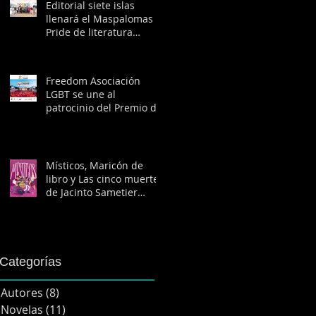
Freedom
Editorial siete islas
llenará el Maspalomas
Pride de literatura
LGBTIQ+
Freedom Asociación
LGBT se une al
patrocinio del Premio de
Literatura Diversa de
Editorial siete islas
Místicos, Maricón de
libro y Las cinco muertes
de Jacinto Sametier
llegan a las librerías
Categorías
Autores
(8)
8 entradas
Novelas
(11)
11 entradas