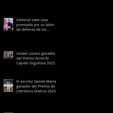
Editorial siete islas
premiada por su labor
de defensa de los
derechos LGTBIQ+ por la
Fundación Manolita
Chen en Torremolinos
Ismael Lozano ganador
del Premio Arrecife
Capital Orgullosa 2025
en la sección Cultura
El escritor Daniel María,
ganador del Premio de
Literatura Diversa 2025
con la novela ‘El jardín
del invierno”, en el
escenario del
Maspalomas Pride by