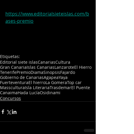
https://www.editorialsieteislas.com/b
ases-premio
Etiquetas:
Editorial siete islas
Canarias
Cultura
Gran Canaria
Islas Canarias
Lanzarote
El Hierro
Tenerife
Premio
Diama
Sinopsis
Fajardo
Gobierno de Canarias
Agapea
Yaya
Fuerteventura
El hierro
La Gomera
Top car
Masscultura
Isla Literaria
Trasdemar
El Puente
Canaima
Hada Lucía
Osidinami
Concursos