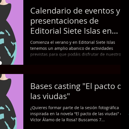
Calendario de eventos y
presentaciones de
Editorial Siete Islas en
Junio de 2019 (El Hierro,
Comienza el verano y en Editorial Siete Islas
Lanzaro
tenemos un amplio abanico de actividades
previstas para que podáis disfrutar de nuestros...
Bases casting "El pacto de
las viudas"
¿Quieres formar parte de la sesión fotográfica
inspirada en la novela “El pacto de las viudas” de
Víctor Álamo de la Rosa? Buscamos 7...