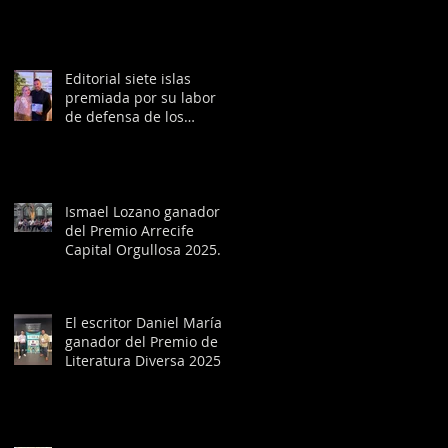
Editorial siete islas
premiada por su labor
de defensa de los
derechos LGTBIQ+ por la
Fundación Manolita
Chen en Torremolinos
Ismael Lozano ganador
del Premio Arrecife
Capital Orgullosa 2025
en la sección Cultura
El escritor Daniel María,
ganador del Premio de
Literatura Diversa 2025
con la novela ‘El jardín
del invierno”, en el
escenario del
Maspalomas Pride by