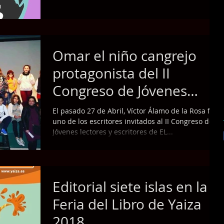
Omar el niño cangrejo
protagonista del II
Congreso de Jóvenes
Lectores y Escritores de El
El pasado 27 de Abril, Víctor Álamo de la Rosa fue
Hierro
uno de los escritores invitados al II Congreso de
Jóvenes lectores y escritores de EL...
Editorial siete islas en la
Feria del Libro de Yaiza
2018