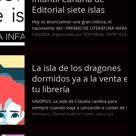
Editorial siete islas
Hoy os anunciamos una gran noticia, el
nacimiento del I PREMIO DE LITERATURA INFANTIL
CANARIA organizado por EDITORIAL SIETE ISLAS
y...
La isla de los dragones
dormidos ya a la venta en
tu librería
SINOPSIS: La vida de Claudia cambia para
siempre cuando viaja a Lanzarote a cuidar de su
hermano. Daniel está en coma, pero sus...