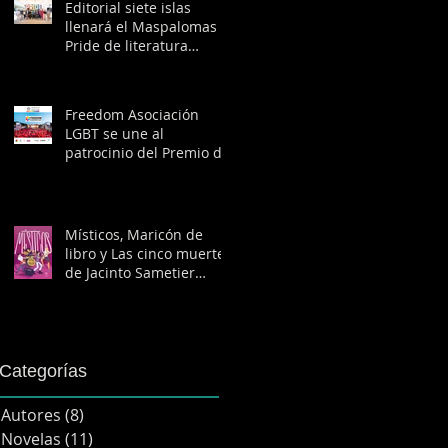
Freedom
Editorial siete islas
llenará el Maspalomas
Pride de literatura
LGBTIQ+
Freedom Asociación
LGBT se une al
patrocinio del Premio de
Literatura Diversa de
Editorial siete islas
Místicos, Maricón de
libro y Las cinco muertes
de Jacinto Sametier
llegan a las librerías
Categorías
Autores
(8)
8 entradas
Novelas
(11)
11 entradas